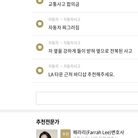
교통사고 합의금
생
활
TIP
자동차
자동차사고
자동차 찌그러짐
질
자동차
자동차사고
문
자 옆을 강하게 들이 받혀 옆으로 전복된 사고
하
기
자동차
자동차사고
LA 타운 근처 바디샵 추천해주세요.
공
지
사
항
추천전문가
A
S
페라리(Farrah Lee)변호사
추천