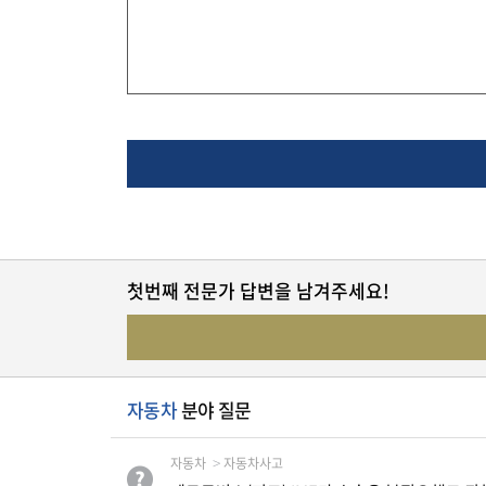
유
학/
교
육
건
강
첫번째 전문가 답변을 남겨주세요!
여
행/
취
미/
일
상
자동차
분야 질문
자동차
자동차사고