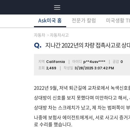
Ask미국 홈
전문가 칼럼
미국생활 TI
×
Ask미국 홈
전문가 칼럼
미국생활 TI
분
야
자동차
자동차사고
별
상
Q.
지나간 2022년의 차량 접촉사고로 상
담
글
지역
아이디
공감
California
p**4usv****
0
조회
작성일
2,469
3/28/2025 3:07:42 PM
전
체
2022년 9월, 저녁 퇴근길에 교차로에서 녹색신
상대방이 신호를 보지 못했다며 미안하다고 해서, 
상대방 차는 스크레치가 났고, 제 차는 범퍼쪽이 
이
민/
나중에 보험사 에이전트에게서, 서로 사고시 증거가
비
로 수리를 했습니다.
자