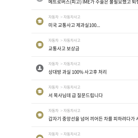
메트로버스(피고) IME가 수술은 불필요했고 
자
동
차
자동차
자동차사고
미국 교통사고 제과실100...
자동차
자동차사고
정
부
교통사고 보상금
혜
택
서
자동차
자동차사고
비
상대방 과실 100% 사고후 처리
스
자동차
자동차사고
전
서 목사님데 급 질문드립니다
문
가
칼
자동차
자동차사고
럼
갑자기 중앙선을 넘어 끼어든 차를 피하려다가
미
자동차
자동차사고
국