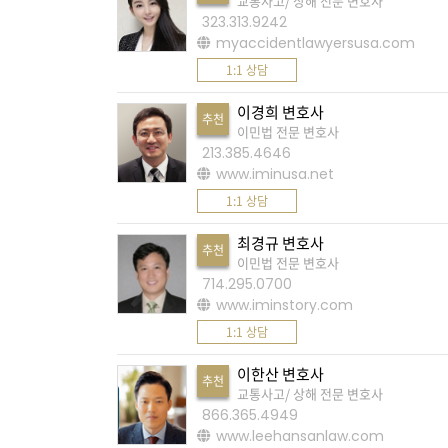
교통사고/ 상해 전문 변호사
K
323.313.9242
미
myaccidentlawyersusa.com
국
1:1 상담
이
이경희 변호사
용
추천
이민법 전문 변호사
수
213.385.4646
칙
www.iminusa.net
안
1:1 상담
내
최경규 변호사
추천
확
이민법 전문 변호사
714.295.0700
인
www.iminstory.com
바
1:1 상담
랍
니
이한산 변호사
추천
교통사고/ 상해 전문 변호사
다
866.365.4949
.
www.leehansanlaw.com